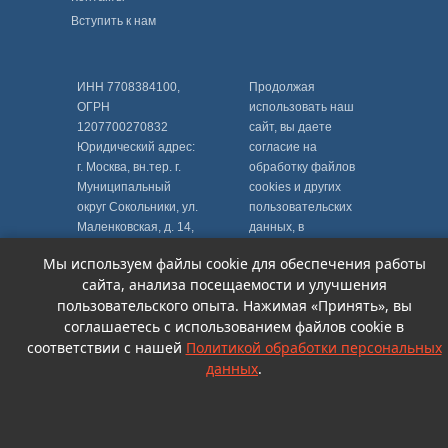
Вступить к нам
ИНН 7708384100,
Продолжая
ОГРН
использовать наш
1207700270832
сайт, вы даете
Юридический адрес:
согласие на
г. Москва, вн.тер. г.
обработку файлов
Муниципальный
cookies и других
округ Сокольники, ул.
пользовательских
Маленковская, д. 14,
данных, в
к. 1, помещ. 1/1
соответствии с
Мы используем файлы cookie для обеспечения работы
Политикой
сайта, анализа посещаемости и улучшения
обработки
пользовательского опыта. Нажимая «Принять», вы
персональных
соглашаетесь с использованием файлов cookie в
данных
.
соответствии с нашей
Политикой обработки персональных
данных
.